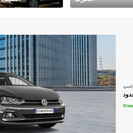
رحلتك المثالية في
رحلتك المثالية ف
انتظارك
انتظار
الحدود
دود
Cros