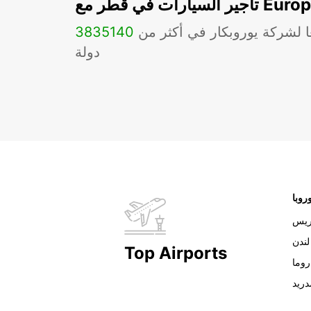
ات في قطر مع Europcar
ا لشركة يوروبكار في أكثر من
140
3835
دولة
روبا
ريس
لندن
Top Airports
روما
دريد