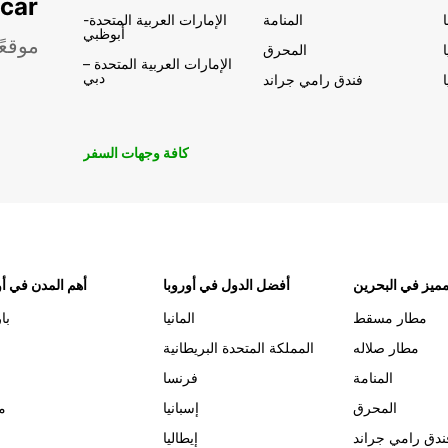
تأجير السيار
المنامة
الإمارات العربية المتحدة-
أبوظبي
موقعً
المحرق
الإمارات العربية المتحدة –
دبي
فندق رامي جراند
كافة وجهات السفر
ميز في البحرين
أفضل الدول في أوروبا
أهم المدن في أو
مطار مسقط
المانيا
با
مطار صلاله
المملكة المتحدة البريطانية
المنامة
فرنسا
المحرق
إسبانيا
م
ندق رامي جراند
إيطاليا