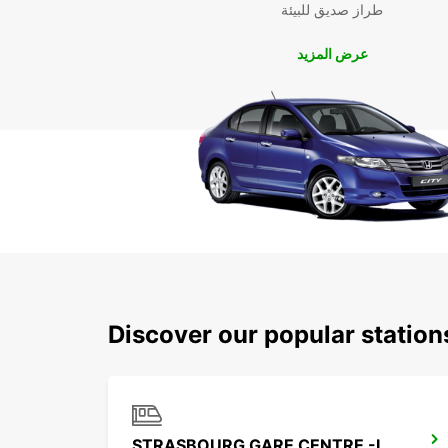
طراز صديق للبيئة
عرض المزيد
Discover our popular statio
STRASBOURG GARE CENTRE -IKC-