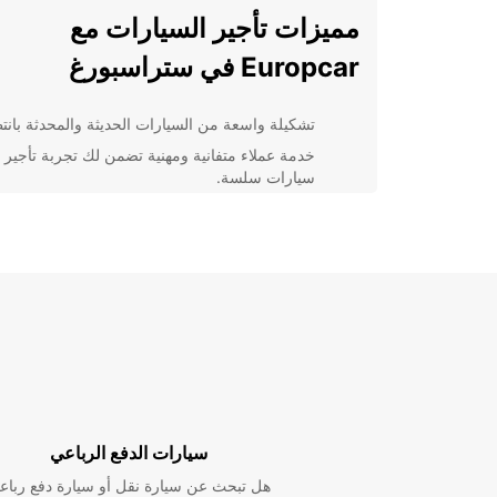
مميزات تأجير السيارات مع
Europcar في ستراسبورغ
تشكيلة واسعة من السيارات الحديثة والمحدثة بانت
خدمة عملاء متفانية ومهنية تضمن لك تجربة تأجير
سيارات سلسة.
مواقع مركزية مريحة لاستلام وتسليم السيارات في
ستراسبورغ.
خيارات تأجير مرنة تتناسب مع احتياجاتك الفردية
والمهنية.
أسعار تنافسية وعروض خاصة على تأجير السيارات
للعائلات والمسافرين بغرض العمل.
احجز السيارة المثالية لرحلتك في
ستراسبورغ اليوم
سيارات الدفع الرباعي
سواء كنت تخطط لرحلة عمل سريعة أو قضاء عطلة ممتع
هل تبحث عن سيارة نقل أو سيارة دفع رباع
ستراسبورغ، يمكنك الاعتماد على Europcar لتوفير ال