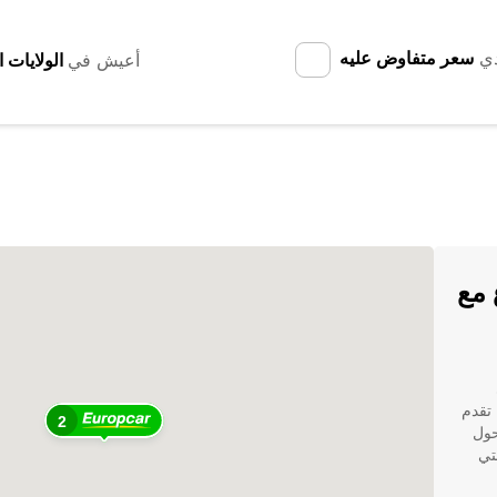
دي
سعر متفاوض عليه
أعيش في
 مع
 لك. تقدم
2
كثر من 160 دولة حول
تي