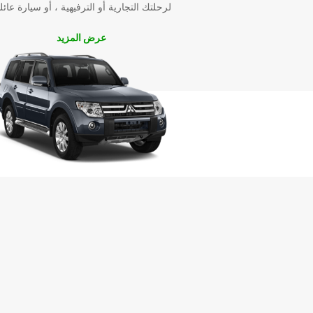
لرحلتك التجارية أو الترفيهية ، أو سيارة عائل
المناسبة لك. احجز الآن عبر موقعنا الإلكتروني السهل الا
أو زور أقرب فرع لدينا في ستراسبورغ للحصول على خدم
عرض المزيد
سريعة وموثوقة.