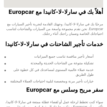
أهلاً بك في سارلا-لا-كانيدا مع Europcar
مرحبًا بك في سارلا-لا-كانيدا، وجهتك القادمة لتجربة تأجير السيارات مع
Europcar. نحن نقدم مجموعة واسعة من السيارات والشاحنات لتناسب
احتياجاتك الخاصة وضمان راحتك أثناء رحلتك.
خدمات تأجير الشاحنات في سارلا-لا-كانيدا
أسعار تأجير منافسة تناسب جميع الميزانيات
تشكيلة متنوعة من الشاحنات الحديثة والمحدثة
خدمة عملاء عالمية المستوى لمساعدتك في كل خطوة على
طول الطريق
خيارات تأجير مرنة ومخصصة لتلبية احتياجات العملاء المختلفة
سفر مريح وسلس مع Europcar
سواء كنت تخطط لرحلة عمل أو لقضاء عطلة ممتعة في سارلا-لا-كانيدا،
تأكد من أن Europcar ستكون حليفك الموثوق لتوفير وسيلة نقل مريحة