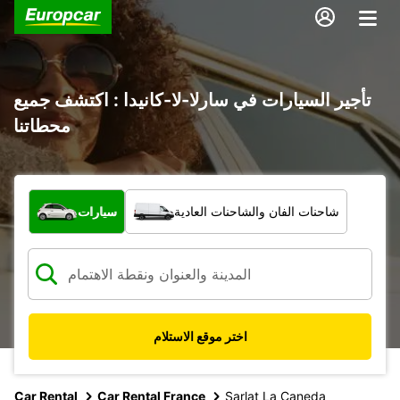
تأجير السيارات في سارلا-لا-كانيدا : اكتشف جميع
محطاتنا
ما نوع المركبة؟
شاحنات الفان والشاحنات العادية
سيارات
اختر موقع الاستلام
Car Rental
Car Rental France
Sarlat La Caneda