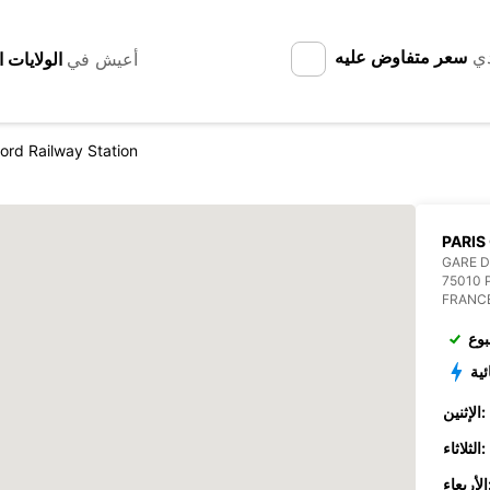
دي
سعر متفاوض عليه
أعيش في
ord Railway Station
PARIS
GARE D
75010 
FRANC
بوع
ئية
الإثنين:
الثلاثاء:
عاء: