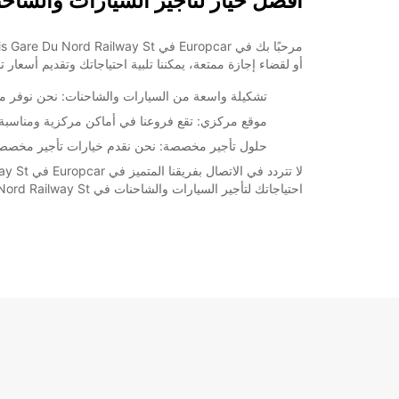
أفضل خيار لتأجير السيارات والشاحنات في Du Nord Railway St
أو لقضاء إجازة ممتعة، يمكننا تلبية احتياجاتك وتقديم أسعار 
تشكيلة واسعة من السيارات والشاحنات: نحن نوفر مجمو
موقع مركزي: تقع فروعنا في أماكن مركزية ومناسبة لجميع العملاء، بما في ذلك في Nord Railway St
حلول تأجير مخصصة: نحن نقدم خيارات تأجير مخصصة لل
احتياجاتك لتأجير السيارات والشاحنات في Paris Gare Du Nord Railway St. بأفضل شكل ممكن.