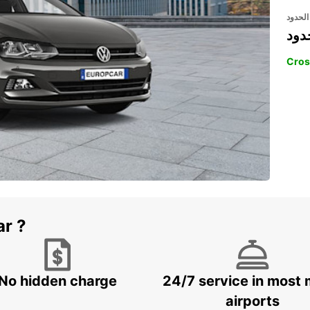
الحدود
دود
Cros
ar ?
No hidden charge
24/7 service in most 
airports