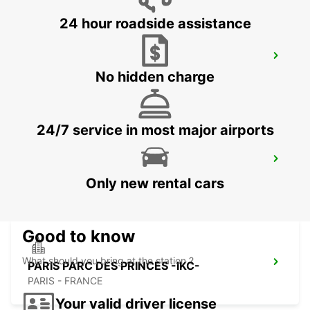
24 hour roadside assistance
MAISONS ALFORT
MAISONS ALFORT - FRANCE
No hidden charge
24/7 service in most major airports
PARIS ETOILE FOCH-IKC-
PARIS - FRANCE
Only new rental cars
Good to know
What should you bring at the station ?
PARIS PARC DES PRINCES -IKC-
PARIS - FRANCE
Your valid driver license