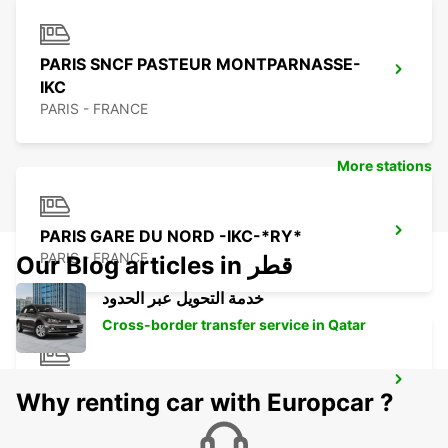
PARIS SNCF PASTEUR MONTPARNASSE-
IKC
PARIS - FRANCE
More stations
PARIS GARE DU NORD -IKC-*RY*
PARIS - FRANCE
Our Blog articles in قطر
خدمة التحويل عبر الحدود
Cross-border transfer service in Qatar
PARIS GARE ST LAZARE -IKC-
Why renting car with Europcar ?
PARIS - FRANCE