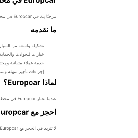
Europcar في محطة قطار نيس
مرحبًا بك في Europcar في محطة قطار نيس! نحن نقدم خدمات تأجير السيارات والشاحنات التي تلبي جميع احتياجاتك في رحلتك.
ما نقدمه
تشكيلة واسعة من السيارا
خيارات للحوادث والحماية 
خدمة عملاء متفانية ومحتر
إجراءات تأجير سهلة وسر
لماذا Europcar؟
عندما تختار Europcar في محطة قطار نيس، يمكنك الاعتماد على خدمة عالية الجودة ومرونة تأجير تساعدك على الاستمتاع برحلتك بكل سهولة.
احجز مع Europcar اليوم
لا تتردد في الحجز مع Europcar في محطة قطار نيس اليوم وتمتع بتجربة تأجير سيارات لا تُنسى.