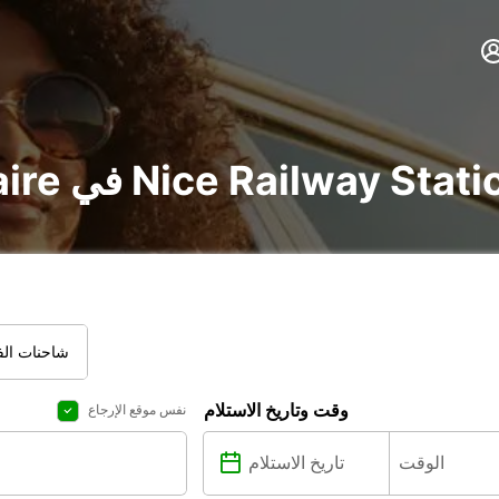
ر voiture و utilitaire في Nice Railway Station
شاحنات الفا
وقت وتاريخ الاستلام
نفس موقع الإرجاع