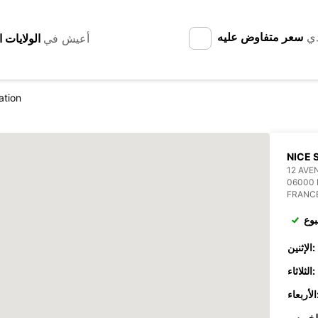
دي
سعر متفاوض عليه
أعيش في
ation
NICE 
12 AVE
06000 
FRANC
بوع
الإثنين:
الثلاثاء:
عاء: