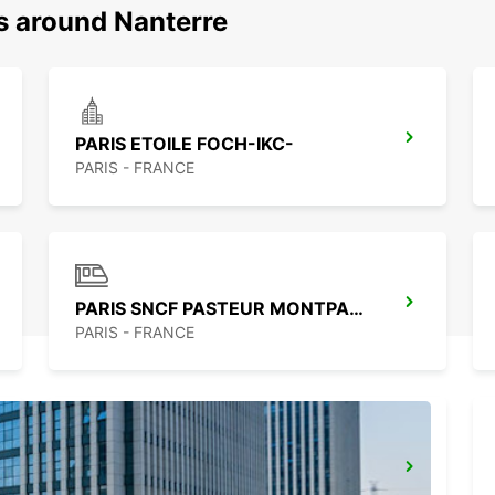
s around Nanterre
PARIS ETOILE FOCH-IKC-
PARIS - FRANCE
PARIS SNCF PASTEUR MONTPARNASSE-IKC
PARIS - FRANCE
PARIS GARE DE LYON -IKC- *RY*