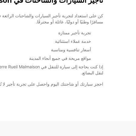
تأجير السيارات والشاحنات في Nanterre Rueil Malmaison
مسافرًا وطنيًا أو دوليًا، عائلة أو محترفًا.
تجربة تأجير ممتازة
خدمة عملاء استثنائية
أسعار تنافسية ومناسبة
مواقع مريحة في جميع أنحاء المدينة
لنقل البضائع.
احجز سيارتك أو شاحنتك اليوم واحصل على تجربة تأجير لا تُنسى مع Europcar في eil Malmaison