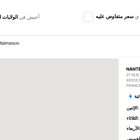
دي
سعر متفاوض عليه
أعيش في
Malmaison
NANTE
27 RUE
92000
FRANC
ئية
الإثنين:
الثلاثاء:
عاء: