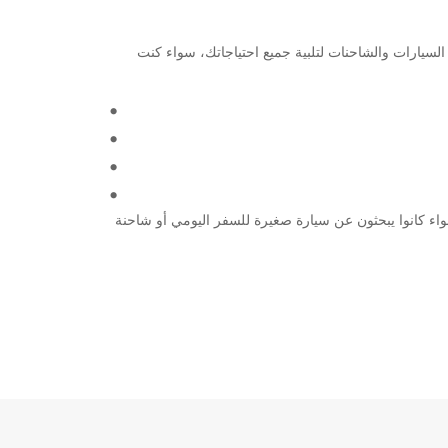
Nanterre Rueil Malm مع Europcar. نحن نوفر مجموعة واسعة من السيارات والشاحنات لتلبية جميع احتياجاتك، سواء كنت
 تتردد في الاتصال بنا. توفر Europcar خدمة متميزة لجميع عملائه، سواء كانوا يبحثون عن سيارة صغيرة للسفر اليومي أو شاحنة