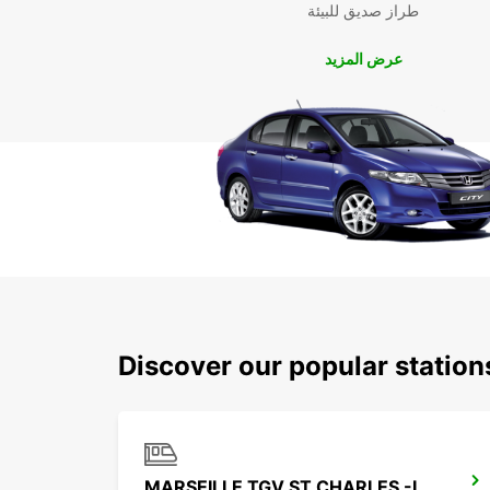
طراز صديق للبيئة
عرض المزيد
Discover our popular station
MARSEILLE TGV ST CHARLES -IKC-*RY*