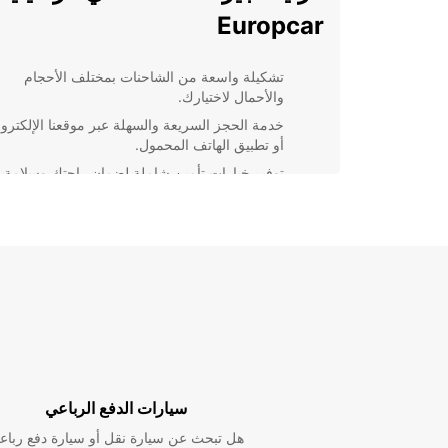
Europcar
تشكيلة واسعة من الشاحنات بمختلف الأحجام
والأحمال لاختيارك.
خدمة الحجز السريعة والسهلة عبر موقعنا الإلكترو
أو تطبيق الهاتف المحمول.
توفير خيارات تأمين شاملة لضمان راحتك وسلامة
شحناتك.
مواقع مريحة لاستلام وتسليم الشاحنة في أنحاء
مختلفة من مرسيليا.
فريق دعم عملاء متفاني يقدم المساعدة والمشورة
جميع أوقات اليوم.
باختصار، يوفر Europcar تجربة تأجير شاحنات سلسة 
في مرسيليا. اختر Europcar لحل جميع احتياجاتك من ا
والشحن في هذه المدينة الرائعة.
سيارات الدفع الرباعي
هل تبحث عن سيارة نقل أو سيارة دفع رباع