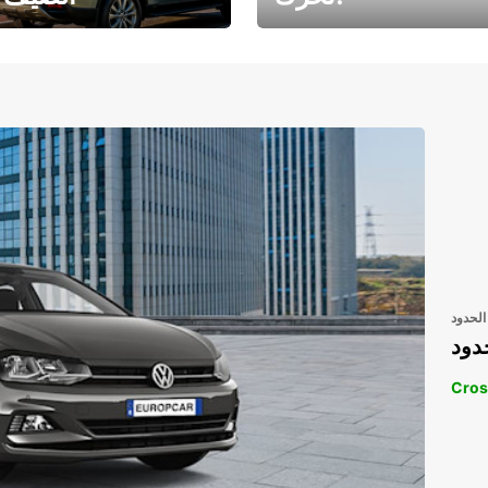
رحلتك المثالية في
رحلتك المثالية ف
انتظارك
انتظار
الحدود
دود
Cros