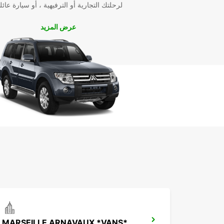
لرحلتك التجارية أو الترفيهية ، أو سيارة عائل
عرض المزيد
MARSEILLE ARNAVAUX *VANS*-IKC-