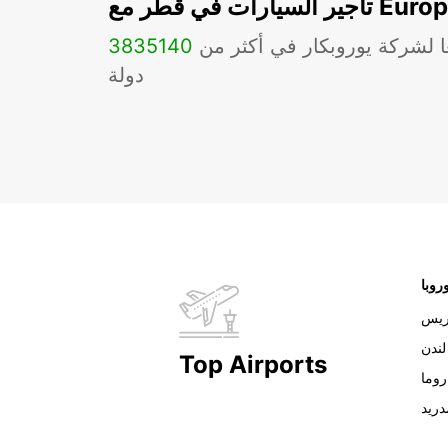
ات في قطر مع Europcar
ا لشركة يوروبكار في أكثر من
140
3835
دولة
روبا
ريس
لندن
Top Airports
روما
دريد