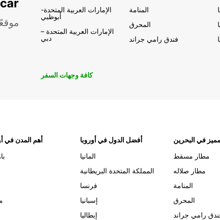
تأجير السيار
المنامة
الإمارات العربية المتحدة-
أبوظبي
موقعً
المحرق
الإمارات العربية المتحدة –
دبي
فندق رامي جراند
كافة وجهات السفر
ميز في البحرين
أفضل الدول في أوروبا
أهم المدن في أو
مطار مسقط
المانيا
با
مطار صلاله
المملكة المتحدة البريطانية
المنامة
فرنسا
المحرق
إسبانيا
م
ندق رامي جراند
إيطاليا