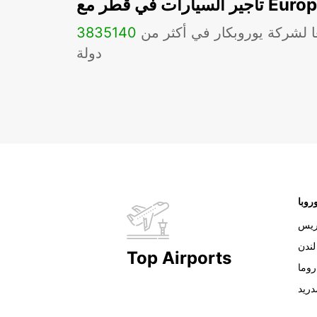
ات في قطر مع Europcar
ا لشركة يوروبكار في أكثر من
140
3835
دولة
روبا
ريس
لندن
Top Airports
روما
دريد