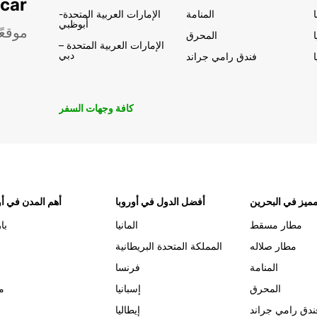
تأجير السيار
المنامة
الإمارات العربية المتحدة-
أبوظبي
موقعً
المحرق
الإمارات العربية المتحدة –
دبي
فندق رامي جراند
كافة وجهات السفر
ميز في البحرين
أفضل الدول في أوروبا
أهم المدن في أو
مطار مسقط
المانيا
با
مطار صلاله
المملكة المتحدة البريطانية
المنامة
فرنسا
المحرق
إسبانيا
م
ندق رامي جراند
إيطاليا