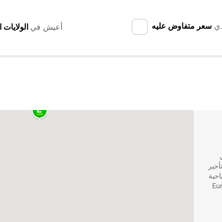
دي
سعر متفاوض عليه
أعيش في
ي
أجير
سياحية
يومي، فإن Europcar