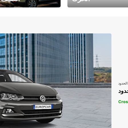
رحلتك المثالية في
رحلتك المثالية ف
انتظارك
انتظار
الحدود
دود
Cros