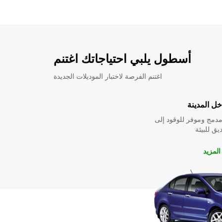
أسطول يلبي احتياجاتك اغتنم
اغتنم الفرصة لاختبار الموديلات الجديدة
ل المدينة
دمج وموفر للوقود إلى
ق للبيئة
لمزيد