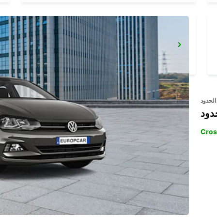
NYON - IKC *RY*
NYON - SWITZERLAND
الحدود
دود
Cros