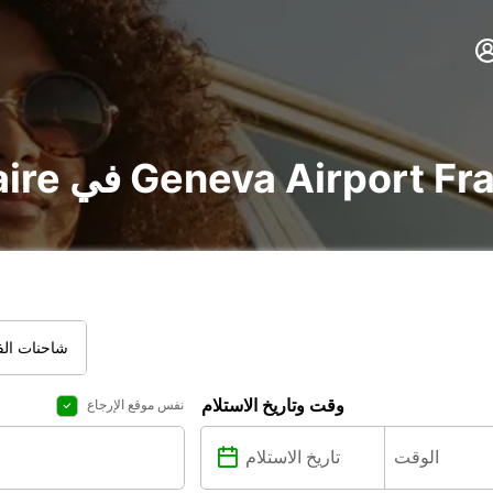
voit و utilitaire في Geneva Airport France
شاحنات الفا
وقت وتاريخ الاستلام
نفس موقع الإرجاع