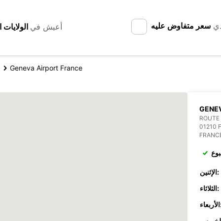
دي
سعر متفاوض عليه
أعيش في
Geneva Airport France
GENEV
ROUTE 
01210 
FRANC
بوع
الإثنين:
الثلاثاء:
عاء: