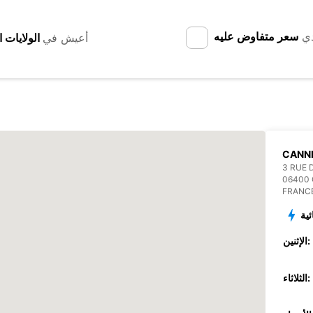
دي
سعر متفاوض عليه
أعيش في
CANNE
3 RUE
06400
FRANC
ئية
الإثنين:
الثلاثاء: