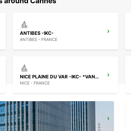
ns around Cannes
ANTIBES -IKC-
ANTIBES - FRANCE
NICE PLAINE DU VAR -IKC- *VANS*
NICE - FRANCE
SAINTE MAXIME (NEAR ST TROPEZ)-IKC-
SAINTE MAXIME - FRANCE