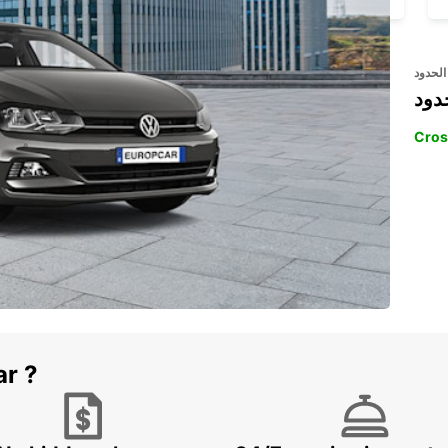
الحدود
دود
Cros
ar ?