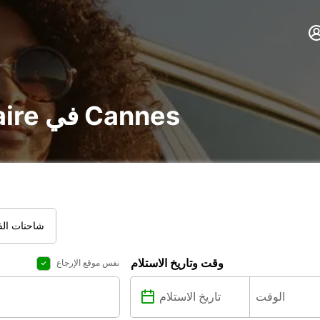
تأجير voiture و utilitaire في Cannes
شاحنات الفا
وقت وتاريخ الاستلام
نفس موقع الإرجاع