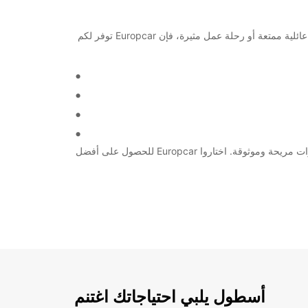
اكتشفوا جمال مدينة كان الرائعة في فرنسا بسهولة وراحة مع خدمة تأجير السيارات والشاحنات من Europcar. سواء كنتم تخططون لعطلة عائلية ممتعة أو رحلة عمل مثيرة، فإن Europcar توفر لكم
سواء كنتم ترغبون بجولة سياحية في شوارع المدينة الجميلة، أو برحلة إلى الريف الفرنسي الخلاب، Europcar تضمن لكم تجربة تأجير سيارات مريحة وموثوقة. اختاروا Europcar للحصول على أفضل
أسطول يلبي احتياجاتك اغتنم