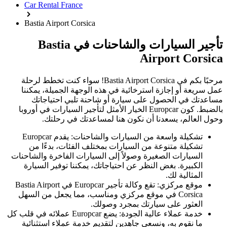
Car Rental France
Bastia Airport Corsica
تأجير السيارات والشاحنات في Bastia
Airport Corsica
مرحبًا بكم في Bastia Airport Corsica! سواء كنت تخطط لرحلة
عمل سريعة أو إجازة استرخائية في هذه الوجهة الجميلة، يمكننا
مساعدتك في الحصول على سيارة أو شاحنة تلبي احتياجاتك
بالضبط. كون Europcar الخيار الأمثل لتأجير السيارات في أوروبا
وحول العالم، يسعدنا أن نكون هنا لمساعدتك في رحلتك.
تشكيلة واسعة من السيارات والشاحنات: يقدم Europcar
تشكيلة متنوعة من السيارات بمختلف الفئات، بدءًا من
السيارات الصغيرة وصولاً إلى السيارات الفاخرة والشاحنات
الكبيرة. بغض النظر عن احتياجاتك، يمكننا توفير السيارة
المثالية لك.
موقع مركزي: تقع وكالة تأجير Europcar في Bastia Airport
Corsica في موقع مركزي ومناسب، مما يجعل من السهل
العثور على سيارتك بمجرد وصولك.
خدمة عملاء عالية الجودة: يضع Europcar عملائه في قلب كل
ما نقوم به، ونسعى جاهدين لتقديم خدمة عملاء استثنائية