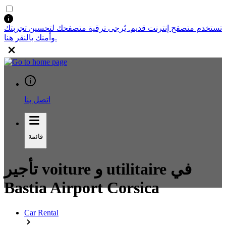
تستخدم متصفح إنترنت قديم. يُرجى ترقية متصفحك لتحسين تجربتك
وأمنك بالنقر هنا.
اتصل بنا
قائمة
تأجير voiture و utilitaire في
Bastia Airport Corsica
Car Rental