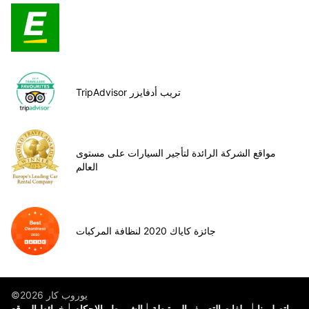
TripAdvisor تريب أدفايزر
مواقع الشركة الرائدة لتأجير السيارات على مستوى
العالم
جائزة كاياك 2020 لنظافة المركبات
©يوروب كار 2026
اتصل بنا
ملفات التعريف المرتبطة
الشروط والاحكام
خرائط الموقع