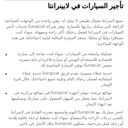
تأجير السيارات في لابينرانتا
تتمتع لابينرانتا بجمال طبيعي لا مثيل له، وهي واحدة من الوجهات السياحية
الرائعة التي يمكنك زيارتها بالسيارة. توفر شركة Europcar خدمات تأجير
السيارات في لابينرانتا لتجعل رحلتك أكثر راحة وسهولة. سواء كنت
مسافرًا دوليًا أو محليًا، ستجد السيارة المثالية لتلبية احتياجاتك في هذه
الوجهة الساحرة.
تشكيلة واسعة من السيارات: سواء كنت بحاجة إلى سيارة
اقتصادية للاستخدام اليومي أو سيارة فاخرة لرحلة مميزة،
تضمن Europcar توفير السيارة المناسبة لك.
خدمة عملاء متميزة: يقدم فريق Europcar خدمة عملاء
استثنائية لضمان رضاك التام وتلبية جميع احتياجاتك خلال فترة
الإيجار.
مواقع مريحة: تتوفر أجهزة Europcar في مواقع مركزية في
لابينرانتا، مما يجعل من السهل الحصول على سيارتك وتسليمها
بعد انتهاء الإيجار.
احجز سيارتك مع Europcar اليوم واستمتع بتجربة القيادة في لابينرانتا
بأقصى درجات الراحة والاستمتاع. سواء كنت تخطط لرحلة عائلية هادئة
أو رحلة عمل مزدحمة، ستكون Europcar حلك الأمثل في تأجير