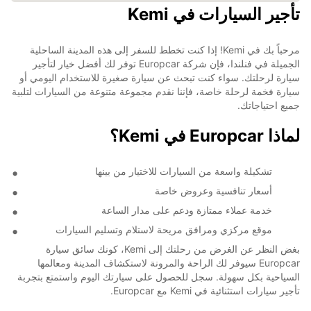
تأجير السيارات في Kemi
مرحباً بك في Kemi! إذا كنت تخطط للسفر إلى هذه المدينة الساحلية
الجميلة في فنلندا، فإن شركة Europcar توفر لك أفضل خيار لتأجير
سيارة لرحلتك. سواء كنت تبحث عن سيارة صغيرة للاستخدام اليومي أو
سيارة فخمة لرحلة خاصة، فإننا نقدم مجموعة متنوعة من السيارات لتلبية
جميع احتياجاتك.
لماذا Europcar في Kemi؟
تشكيلة واسعة من السيارات للاختيار من بينها
أسعار تنافسية وعروض خاصة
خدمة عملاء ممتازة ودعم على مدار الساعة
موقع مركزي ومرافق مريحة لاستلام وتسليم السيارات
بغض النظر عن الغرض من رحلتك إلى Kemi، كونك سائق سيارة
Europcar سيوفر لك الراحة والمرونة لاستكشاف المدينة ومعالمها
السياحية بكل سهولة. سجل للحصول على سيارتك اليوم واستمتع بتجربة
تأجير سيارات استثنائية في Kemi مع Europcar.