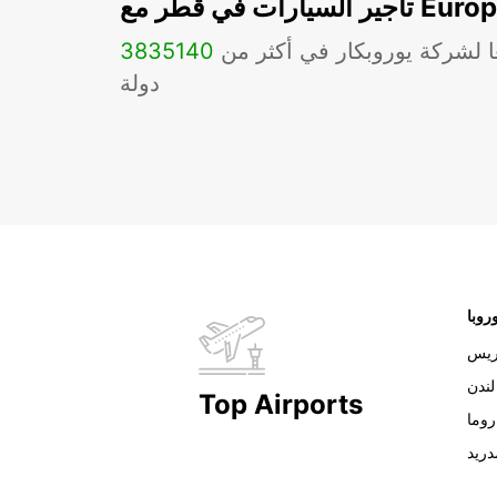
ات في قطر مع Europcar
ا لشركة يوروبكار في أكثر من
140
3835
دولة
روبا
ريس
لندن
Top Airports
روما
دريد