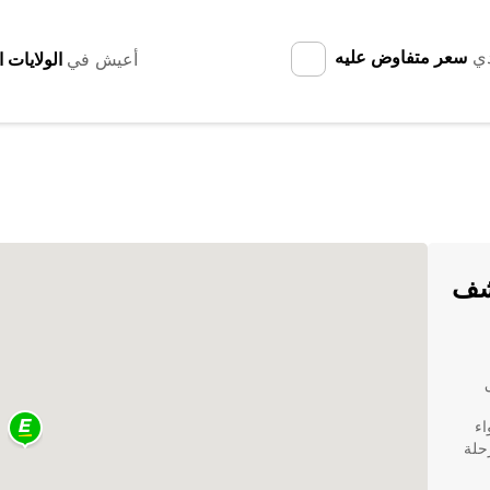
دي
سعر متفاوض عليه
أعيش في
تشف
ق
اء
حلة