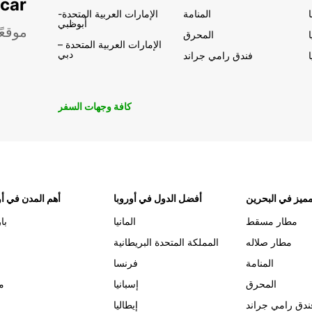
تأجير السيار
المنامة
الإمارات العربية المتحدة-
أبوظبي
موقعً
المحرق
الإمارات العربية المتحدة –
دبي
فندق رامي جراند
كافة وجهات السفر
ميز في البحرين
أفضل الدول في أوروبا
أهم المدن في أو
مطار مسقط
المانيا
با
مطار صلاله
المملكة المتحدة البريطانية
المنامة
فرنسا
المحرق
إسبانيا
م
ندق رامي جراند
إيطاليا