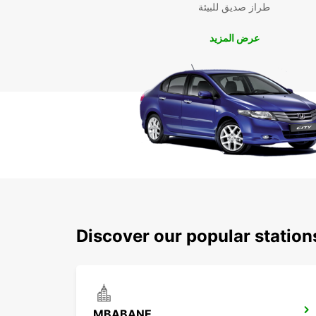
طراز صديق للبيئة
عرض المزيد
Discover our popular statio
MBABANE