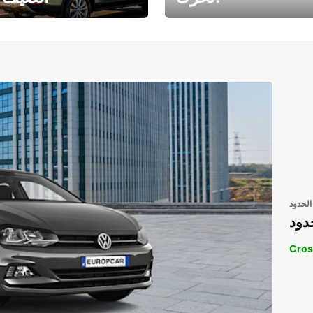
رحلتك المثالية في
رحلتك المثالية ف
انتظارك
انتظار
الحدود
دود
Cros