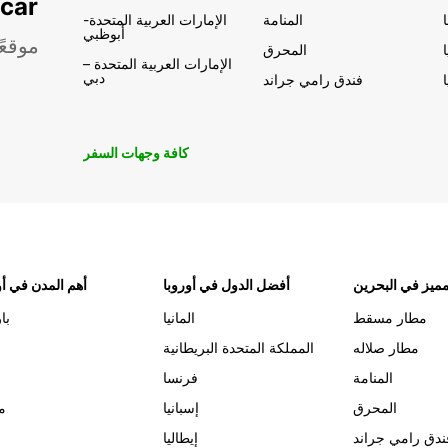
تأجير السيار
المنامة
الإمارات العربية المتحدة-
أبوظبي
موقعً
المحرق
الإمارات العربية المتحدة –
دبي
فندق رامي جراند
كافة وجهات السفر
ميز في البحرين
أفضل الدول في أوروبا
أهم المدن في أو
مطار مسقط
المانيا
با
مطار صلاله
المملكة المتحدة البريطانية
المنامة
فرنسا
المحرق
إسبانيا
م
ندق رامي جراند
إيطاليا