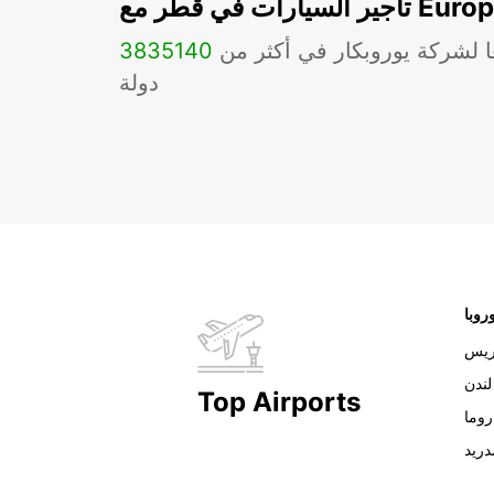
ات في قطر مع Europcar
ا لشركة يوروبكار في أكثر من
140
3835
دولة
روبا
ريس
لندن
Top Airports
روما
دريد