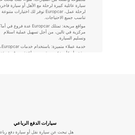
سيارة عائلية كبيرة لرحلة مع الأهل أو سيارة فاخرة
لرحلة عمل، Europcar توفر لك اختيارات متنوعة
تناسب جميع الاحتياجات.
مواقع مريحة: تمتلك Europcar عدة فروع في 
مركزية في تالين، من أجل تسهيل عملية استلام
وتسليم السيارة.
خدمة عملاء متميزة: باستخدام خدمات Europcar،
ستحصل على دعم مستمر ومساعدة من فريق خد
العملاء المحترف والودود.
بادر بالحجز اليوم واستمتع برحلتك في تالين بأقصى درجا
الراحة والمتعة. سافر بأمان واطمئنان مع Europcar!
سيارات الدفع الرباعي
هل تبحث عن سيارة نقل أو سيارة دفع رباع