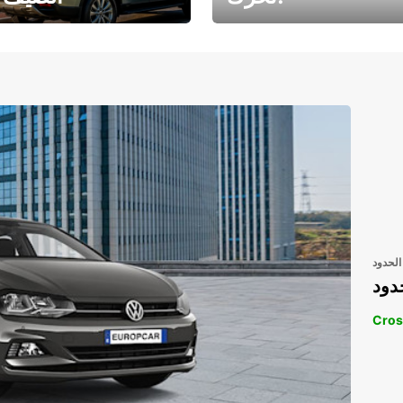
رحلتك المثالية في
رحلتك المثالية ف
انتظارك
انتظار
الحدود
دود
Cros