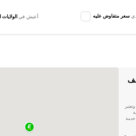
دي
سعر متفاوض عليه
أعيش في
Tal: اكتشف
وتعتبر
ة
 خدمة
ن