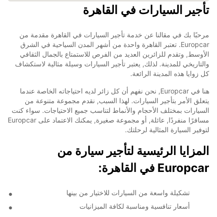
تأجير السيارات في القاهرة
مرحبًا بك في مقالنا عن خدمة تأجير السيارات في القاهرة مقدمة من
Europcar. تعتبر القاهرة واحدة من أشهر المدن السياحية في الشرق
الأوسط, وتقدم للزائرين العديد من الفرص للاستمتاع بالجمال الثقافي
والتاريخي للمدينة. لذلك, يعتبر تأجير السيارات وسيلة مثالية لاستكشاف
كل زوايا هذه المدينة الرائعة.
هنا في Europcar, نحن نفهم أن كل زائر لديه احتياجاته الخاصة عندما
يتعلق الأمر بتأجير السيارات. لهذا السبب, نقدم مجموعة متنوعة من
السيارات بمختلف الأحجام والأنماط لتناسب جميع الاحتياجات. سواء كنت
مسافرًا منفردًا, عائلة, أو مجموعة صغيرة, يمكنك الاعتماد على Europcar
لتوفير السيارة المثالية لرحلتك.
المزايا الرئيسية لتأجير سيارة من
Europcar في القاهرة:
تشكيلة واسعة من السيارات للاختيار من بينها
أسعار تنافسية ومناسبة لكافة الميزانيات