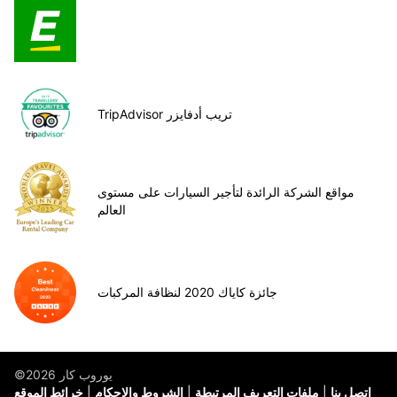
TripAdvisor تريب أدفايزر
مواقع الشركة الرائدة لتأجير السيارات على مستوى
العالم
جائزة كاياك 2020 لنظافة المركبات
©يوروب كار 2026
اتصل بنا
ملفات التعريف المرتبطة
الشروط والاحكام
خرائط الموقع