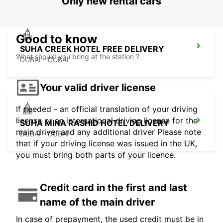
Only new rental cars
Good to know
SUHA CREEK HOTEL FREE DELIVERY
What should you bring at the station ?
DUBAI - DUBAI
Your valid driver license
If needed - an official translation of your driving
license or an international driving license for the
SUHA MINA RASHID HOTEL DELIVERY
main driver and any additional driver Please note
DUBAI - DUBAI
that if your driving license was issued in the UK,
you must bring both parts of your licence.
Credit card in the first and last
name of the main driver
In case of prepayment, the used credit must be in