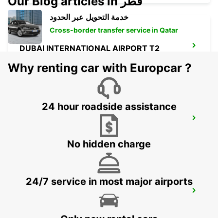
Our Blog articles in قطر
خدمة التحويل عبر الحدود
Cross-border transfer service in Qatar
DUBAI INTERNATIONAL AIRPORT T2
DEIRA - DUBAI
Why renting car with Europcar ?
24 hour roadside assistance
TERMINAL 1 DUBAI INT'L AIRPORT
DUBAI - DUBAI
No hidden charge
24/7 service in most major airports
SUHA PARK HOTEL APT FREE DELIVERY
DUBAI - DUBAI