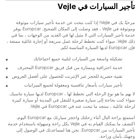
تأجير السيارات في Vejle
مرحبًا بك في Vejle! إذا كنت تبحث عن خدمة تأجير سيارات موثوقة
وموثوقة في Vejle ، فقد وصلت إلى المكان الصحيح. Europcar يوفر
خدمة تأجير السيارات التي لا مثيل لها في العديد من الوجهات ، بما في
ذلك Vejle. سواء كنت تخطط لرحلة عمل سريعة أو إجازة عائلية ممتعة ،
فإن Europcar لديها السيارة المناسبة لكم.
تشكيلة واسعة من السيارات لتلبية جميع احتياجاتك
خدمة احترافية وممتازة من قبل فريق Europcar المحترف
تقنية حصرية للحجز عبر الإنترنت للحصول على أفضل العروض
تأجير سيارات بأسعار تنافسية ومعقولة لجميع الميزانيات
لا يهم ما هو نوع الرحلة التي تخطط لها ، Europcar لديها سيارة تناسبك.
سواء كنت بحاجة إلى سيارة صغيرة للتنقل في المدينة أو سيارة كبيرة
لرحلة عائلية ، ستجد ما تبحث عنه في Europcar في Vejle.
استمتع براحة البال أثناء رحلتك واحجز سيارتك مع Europcar اليوم.
اكتشف ما يمكنك القيام به في Vejle بكل راحة وسهولة باستخدام خدمة
تأجير السيارات من Europcar. نحن هنا لمساعدتك في الوصول إلى
وجهتك بأمان وراحة.