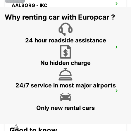
AALBORG - IKC
AALBORG - DENMARK
Why renting car with Europcar ?
24 hour roadside assistance
VEJLE
VEJLE - DENMARK
No hidden charge
24/7 service in most major airports
AALBORG AIRPORT - IKC *RY*
NORRESUNDBY - DENMARK
Only new rental cars
Good to know