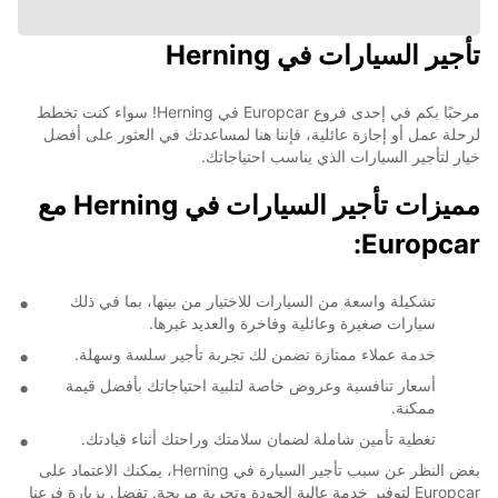
تأجير السيارات في Herning
مرحبًا بكم في إحدى فروع Europcar في Herning! سواء كنت تخطط
لرحلة عمل أو إجازة عائلية، فإننا هنا لمساعدتك في العثور على أفضل
خيار لتأجير السيارات الذي يناسب احتياجاتك.
مميزات تأجير السيارات في Herning مع
Europcar:
تشكيلة واسعة من السيارات للاختيار من بينها، بما في ذلك
سيارات صغيرة وعائلية وفاخرة والعديد غيرها.
خدمة عملاء ممتازة تضمن لك تجربة تأجير سلسة وسهلة.
أسعار تنافسية وعروض خاصة لتلبية احتياجاتك بأفضل قيمة
ممكنة.
تغطية تأمين شاملة لضمان سلامتك وراحتك أثناء قيادتك.
بغض النظر عن سبب تأجير السيارة في Herning، يمكنك الاعتماد على
Europcar لتوفير خدمة عالية الجودة وتجربة مريحة. تفضل بزيارة فرعنا