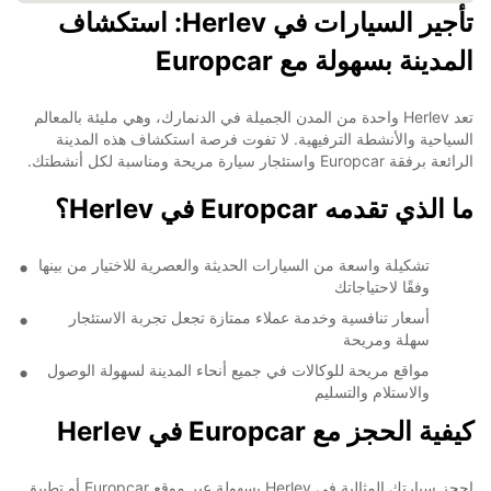
تأجير السيارات في Herlev: استكشاف
المدينة بسهولة مع Europcar
تعد Herlev واحدة من المدن الجميلة في الدنمارك، وهي مليئة بالمعالم
السياحية والأنشطة الترفيهية. لا تفوت فرصة استكشاف هذه المدينة
الرائعة برفقة Europcar واستئجار سيارة مريحة ومناسبة لكل أنشطتك.
ما الذي تقدمه Europcar في Herlev؟
تشكيلة واسعة من السيارات الحديثة والعصرية للاختيار من بينها
وفقًا لاحتياجاتك
أسعار تنافسية وخدمة عملاء ممتازة تجعل تجربة الاستئجار
سهلة ومريحة
مواقع مريحة للوكالات في جميع أنحاء المدينة لسهولة الوصول
والاستلام والتسليم
كيفية الحجز مع Europcar في Herlev
احجز سيارتك المثالية في Herlev بسهولة عبر موقع Europcar أو تطبيق