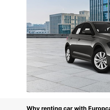
HERLEV - IKC -
HERLEV - DENMARK
Why renting car with Europc