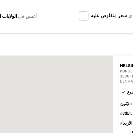
دي
سعر متفاوض عليه
أعيش في
HELSI
KONGE
3000 
DENMA
بوع
الإثنين:
الثلاثاء:
عاء: