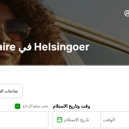
تأجير voiture و utilitaire في Helsingoer
شاحنات الفا
وقت وتاريخ الاستلام
نفس موقع الإرجاع