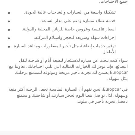
جميع الاحتياجات.
تشكيلة واسعة من السيارات والشاحنات عالية الجودة.
خدمة عملاء ممتازة ودعم على مدار الساعة.
اسعار تنافسية وعروض خاصة للزبائن المحلية والدولية.
إجراءات سهلة وسريعة للحجز واستلام المركبة.
توفير خدمات إضافية مثل تأجير المقطورات ومقاعد السيارة
للأطفال.
سواء كنت تبحث عن سيارة للاستئجار لبضعة أيام أو شاحنة لنقل
البضائع، فإننا نوفر لك الخيارات المثالية التي تلبي احتياجاتك. تعاوننا مع
Europcar يضمن لك تجربة تأجير مريحة وموثوقة لتستمتع برحلتك
بكل سهولة.
في Europcar، نحن نفهم أن السيارة المناسبة تجعل الرحلة أكثر متعة
وسهولة. لذا، تواصل معنا اليوم لحجز سيارتك أو شاحنتك واستمتع
بأفضل تجربة تأجير في بيلوند.