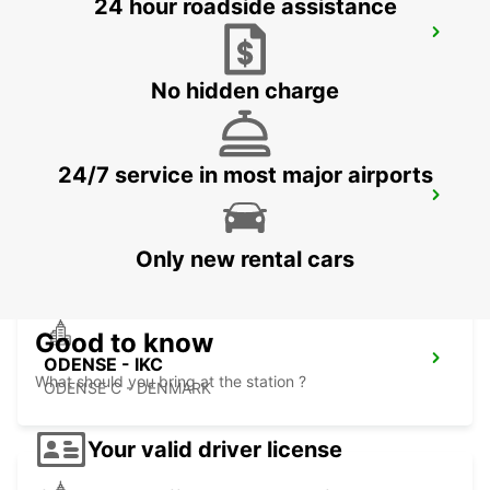
24 hour roadside assistance
HERNING - IKC
HERNING - DENMARK
No hidden charge
24/7 service in most major airports
BILLUND AIRPORT - IKC *RY*
BILLUND - DENMARK
Only new rental cars
Good to know
ODENSE - IKC
What should you bring at the station ?
ODENSE C - DENMARK
Your valid driver license