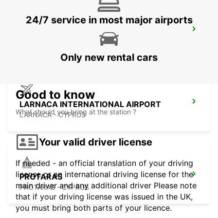
24/7 service in most major airports
LARNACA
LARNACA - CYPRUS
Only new rental cars
Good to know
LARNACA INTERNATIONAL AIRPORT
What should you bring at the station ?
LARNACA - CYPRUS
Your valid driver license
If needed - an official translation of your driving
license or an international driving license for the
PROTARAS
main driver and any additional driver Please note
PROTARAS - CYPRUS
that if your driving license was issued in the UK,
you must bring both parts of your licence.