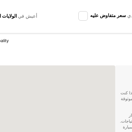
دي
سعر متفاوض عليه
أعيش في
ality
ذا كنت
موثوقة
ار
ياجات.
يارة