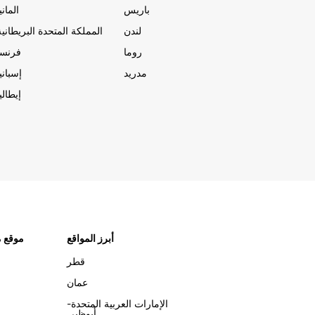
باريس
المانيا
لندن
المملكة المتحدة البريطانية
روما
فرنسا
مدريد
إسبانيا
إيطاليا
أبرز المواقع
موقع م
قطر
عمان
الإمارات العربية المتحدة-
أبوظبي