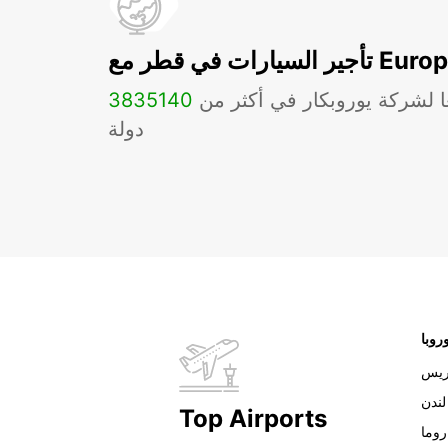
ات في قطر مع Europcar
ا لشركة يوروبكار في أكثر من
140
3835
دولة
روبا
ريس
لندن
Top Airports
روما