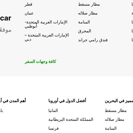
مطار مسقط
قطر
مطار صلاله
عمان
تأجير السيار
المنامة
الإمارات العربية المتحدة-
أبوظبي
موقعً
المحرق
الإمارات العربية المتحدة –
دبي
فندق رامي جراند
كافة وجهات السفر
ميز في البحرين
أفضل الدول في أوروبا
أهم المدن في أو
مطار مسقط
المانيا
با
مطار صلاله
المملكة المتحدة البريطانية
المنامة
فرنسا