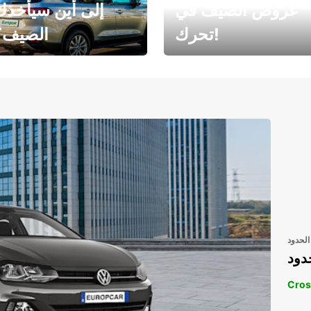
عروض الصيف في
إلى أين سيأخذك
تحرك!
الصيف؟
رحلتك المثالية في
رحلتك المثالية ف
انتظارك
انتظار
الحدود
دود
Cros