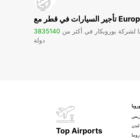
ات في قطر مع Europcar
ا لشركة يوروبكار في أكثر من
140
3835
دولة
روبا
ريس
لندن
Top Airports
روما