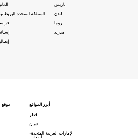
باريس
المانيا
لندن
المملكة المتحدة البريطانية
روما
فرنسا
مدريد
إسبانيا
إيطاليا
أبرز المواقع
موقع م
قطر
عمان
الإمارات العربية المتحدة-
أبوظبي