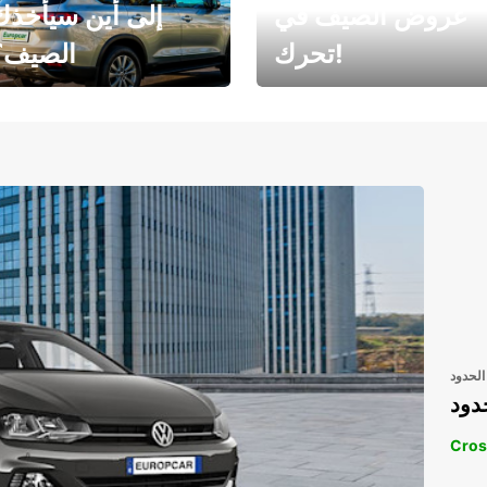
عروض الصيف في
إلى أين سيأخذك
تحرك!
الصيف؟
رحلتك المثالية في
رحلتك المثالية ف
انتظارك
انتظار
الحدود
دود
Cros