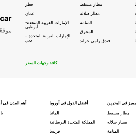
مطار مسقط
قطر
مطار صلاله
عمان
تأجير السيار
المنامة
الإمارات العربية المتحدة-
أبوظبي
موقعً
المحرق
الإمارات العربية المتحدة –
دبي
فندق رامي جراند
كافة وجهات السفر
ميز في البحرين
أفضل الدول في أوروبا
أهم المدن في أو
مطار مسقط
المانيا
با
مطار صلاله
المملكة المتحدة البريطانية
المنامة
فرنسا