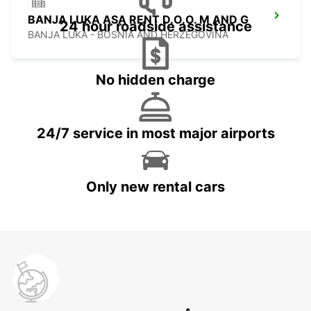
BANJA LUKA ASA RENT D.O.O. M AND G
24 hour roadside assistance
BANJA LUKA - BOSNIA AND HERZEGOVINA
No hidden charge
24/7 service in most major airports
Only new rental cars