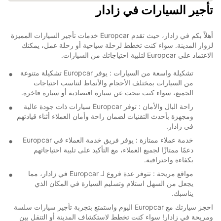
تأجير السيارات في زادار
أهلاً بكم في زادار، حيث تقدم Europcar خدمات تأجير السيارات المميزة
لزوار المدينة. سواء كنت تخطط لرحلة سياحية أو رحلة عمل، يمكنك
الاعتماد على Europcar لتلبية احتياجاتك من السيارات.
تشكيلة واسعة من السيارات : يوفر Europcar تشكيلة متنوعة
من السيارات بمختلف الأحجام والأنماط لتناسب احتياجات
الجميع، سواء كنت تبحث عن سيارة اقتصادية أو سيارة فاخرة.
راحة البال والأمان : توفر Europcar سيارات ذات جودة عالية
ومجهزة بأحدث التقنيات لضمان راحة وأمان العملاء أثناء قيادتهم
في زادار.
خدمة عملاء ممتازة : يوفر فريق خدمة العملاء في Europcar
دعمًا ممتازًا لجميع العملاء، مع التأكيد على تلبية احتياجاتهم
بكفاءة واحترافية.
مواقع مريحة : تتوفر عدة فروع لـ Europcar في زادار، مما
يجعل من السهل استلام وتسليم السيارة في المكان الذي
يناسبك.
احجز سيارتك مع Europcar اليوم واستمتع بتجربة تأجير سيارات سلسة
ومريحة في زادار! سواء كنت تخطط لاستكشاف المدينة أو التنقل بين