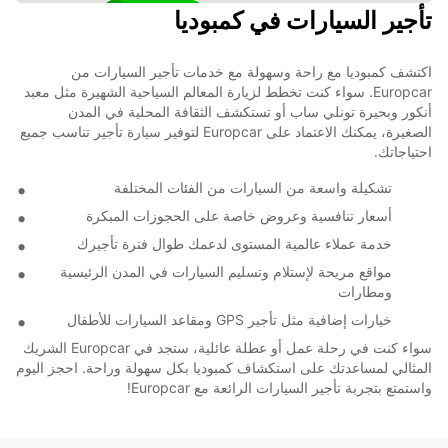
تأجير السيارات في كمبوديا
10
اكتشف كمبوديا مع راحة وسهولة مع خدمات تأجير السيارات من
Europcar. سواء كنت تخطط لزيارة المعالم السياحية الشهيرة مثل معبد
أنكور وبحيرة تونلي ساب أو تستكشف الثقافة المحلية في المدن
الصغيرة، يمكنك الاعتماد على Europcar لتوفير سيارة تأجير تناسب جميع
احتياجاتك.
تشكيلة واسعة من السيارات من الفئات المختلفة
أسعار تنافسية وعروض خاصة على الحجوزات المبكرة
خدمة عملاء عالمية المستوى لدعمك طوال فترة تأجيرك
مواقع مريحة لإستلام وتسليم السيارات في المدن الرئيسية
ومطارات
خيارات إضافية مثل تأجير GPS ومقاعد السيارات للأطفال
سواء كنت في رحلة عمل أو عطلة عائلية، ستجد في Europcar الشريك
المثالي لمساعدتك على استكشاف كمبوديا بكل سهولة وراحة. احجز اليوم
واستمتع بتجربة تأجير السيارات الرائعة مع Europcar!