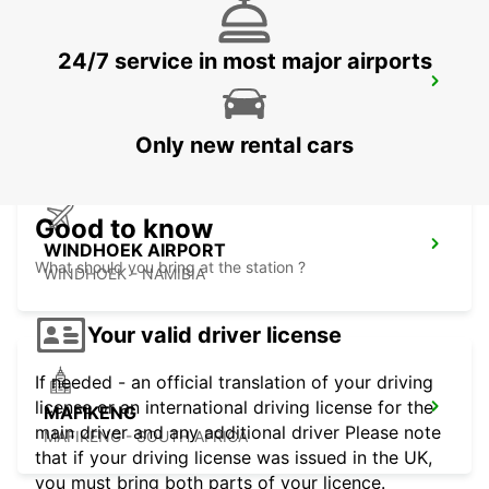
24/7 service in most major airports
TSUMEB
TSUMEB - NAMIBIA
Only new rental cars
Good to know
WINDHOEK AIRPORT
What should you bring at the station ?
WINDHOEK - NAMIBIA
Your valid driver license
If needed - an official translation of your driving
license or an international driving license for the
MAFIKENG
main driver and any additional driver Please note
MAFIKENG - SOUTH AFRICA
that if your driving license was issued in the UK,
you must bring both parts of your licence.