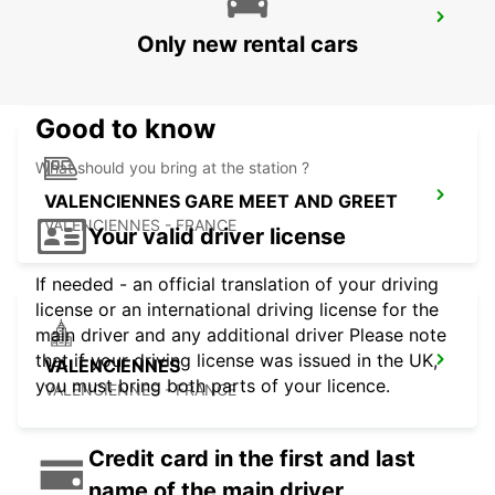
BRUSSELS ZAVENTEM AIRPORT IKC
*RY*
Only new rental cars
ZAVENTEM - BELGIUM
Good to know
What should you bring at the station ?
VALENCIENNES GARE MEET AND GREET
VALENCIENNES - FRANCE
Your valid driver license
If needed - an official translation of your driving
license or an international driving license for the
main driver and any additional driver Please note
that if your driving license was issued in the UK,
VALENCIENNES
you must bring both parts of your licence.
VALENCIENNES - FRANCE
Credit card in the first and last
name of the main driver