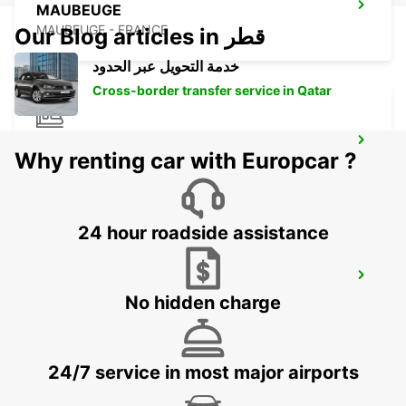
MAUBEUGE
MAUBEUGE - FRANCE
Our Blog articles in قطر
خدمة التحويل عبر الحدود
Cross-border transfer service in Qatar
BRUSSELS MIDI RRS IKC *RY*
Why renting car with Europcar ?
BRUXELLES - BELGIUM
24 hour roadside assistance
BRUSSELS ZAVENTEM DT IKC
ZAVENTEM - BELGIUM
No hidden charge
24/7 service in most major airports