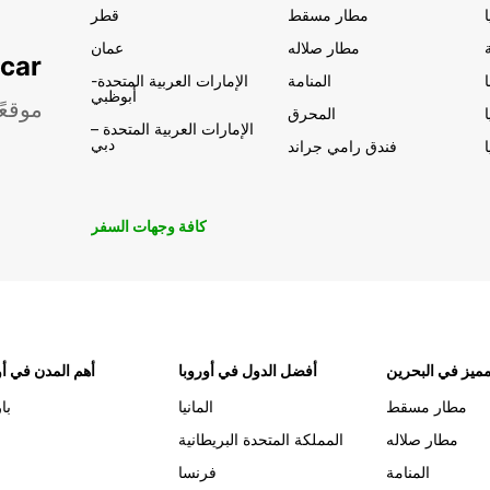
مطار مسقط
قطر
مطار صلاله
عمان
تأجير السيار
المنامة
الإمارات العربية المتحدة-
أبوظبي
موقعً
المحرق
الإمارات العربية المتحدة –
دبي
فندق رامي جراند
كافة وجهات السفر
ميز في البحرين
أفضل الدول في أوروبا
أهم المدن في أو
مطار مسقط
المانيا
با
مطار صلاله
المملكة المتحدة البريطانية
المنامة
فرنسا