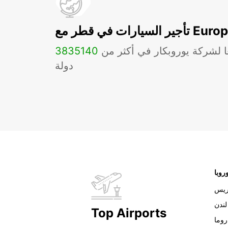
ات في قطر مع Europcar
ا لشركة يوروبكار في أكثر من
140
3835
دولة
روبا
ريس
لندن
Top Airports
روما