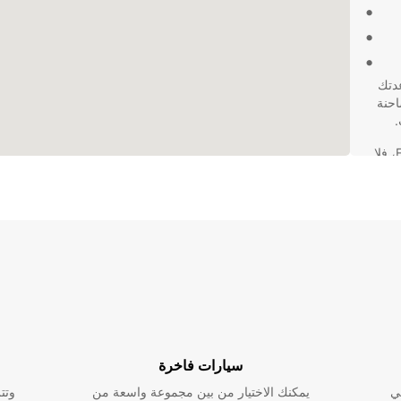
دتك
احنة
.
تعتبر Europcar الخيار الأمثل لتأجير الشاحنات في Erpent، فلا
ن
احنات
سيارات فاخرة
ي
يمكنك الاختيار من بين مجموعة واسعة من
وتت