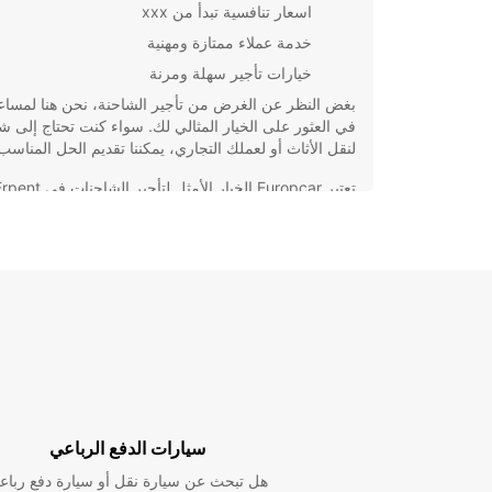
اسعار تنافسية تبدأ من xxx
خدمة عملاء ممتازة ومهنية
خيارات تأجير سهلة ومرنة
بغض النظر عن الغرض من تأجير الشاحنة، نحن هنا لمساع
في العثور على الخيار المثالي لك. سواء كنت تحتاج إلى ش
لنقل الأثاث أو لعملك التجاري، يمكننا تقديم الحل المناسب
تتردد في الاتصال بنا اليوم للحجز أو الحصول على مزيد م
المعلومات. نتطلع إلى خدمتك وتلبية احتياجاتك لتأجير الش
في Erpent.
سيارات الدفع الرباعي
هل تبحث عن سيارة نقل أو سيارة دفع رباع