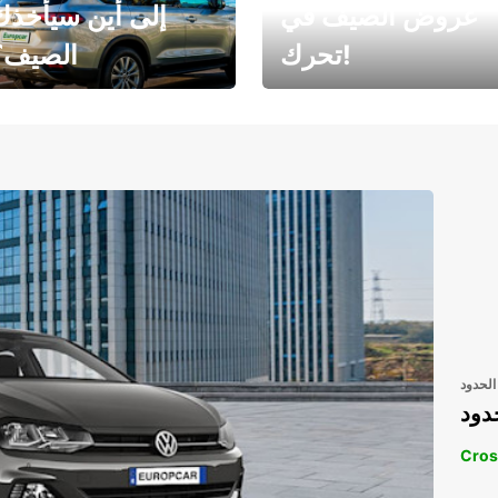
عروض الصيف في
إلى أين سيأخذك
تحرك!
الصيف؟
رحلتك المثالية في
رحلتك المثالية ف
انتظارك
انتظار
الحدود
دود
Cros