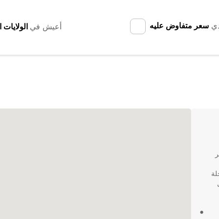
دي
سعر متفاوض عليه
أعيش في
ير
لة