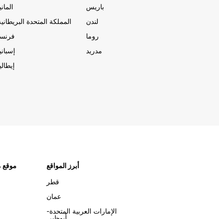
باريس
المانيا
لندن
المملكة المتحدة البريطانية
روما
فرنسا
مدريد
إسبانيا
إيطاليا
أبرز المواقع
موقع م
قطر
عمان
الإمارات العربية المتحدة-
أبوظبي