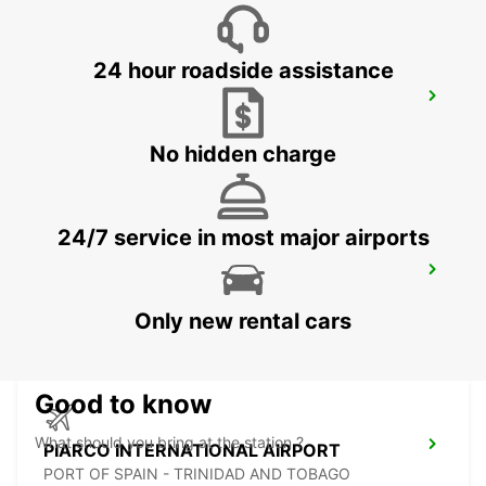
24 hour roadside assistance
FORT DE FRANCE AIRPORT
FORT DE FRANCE - MARTINIQUE
No hidden charge
24/7 service in most major airports
ANR ROBINSON INTERNATIONAL
AIRPORT
CROWN POINT - TRINIDAD AND TOBAGO
Only new rental cars
Good to know
What should you bring at the station ?
PIARCO INTERNATIONAL AIRPORT
PORT OF SPAIN - TRINIDAD AND TOBAGO