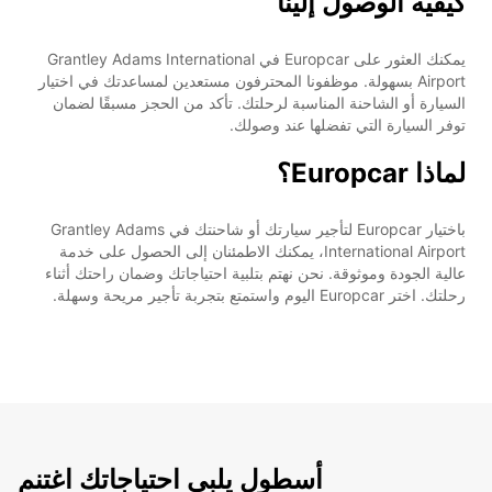
كيفية الوصول إلينا
يمكنك العثور على Europcar في Grantley Adams International
Airport بسهولة. موظفونا المحترفون مستعدين لمساعدتك في اختيار
السيارة أو الشاحنة المناسبة لرحلتك. تأكد من الحجز مسبقًا لضمان
توفر السيارة التي تفضلها عند وصولك.
لماذا Europcar؟
باختيار Europcar لتأجير سيارتك أو شاحنتك في Grantley Adams
International Airport، يمكنك الاطمئنان إلى الحصول على خدمة
عالية الجودة وموثوقة. نحن نهتم بتلبية احتياجاتك وضمان راحتك أثناء
رحلتك. اختر Europcar اليوم واستمتع بتجربة تأجير مريحة وسهلة.
أسطول يلبي احتياجاتك اغتنم