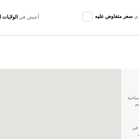
دي
سعر متفاوض عليه
أعيش في
سياحية
لتقديم
 في