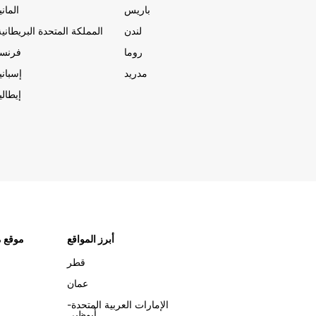
باريس
المانيا
لندن
المملكة المتحدة البريطانية
روما
فرنسا
مدريد
إسبانيا
إيطاليا
أبرز المواقع
موقع م
قطر
عمان
الإمارات العربية المتحدة-
أبوظبي