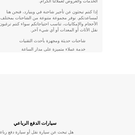
الخدمات والعروض لعملائنا الكرام.
إذا كنتم تبحثون عن تأجير شاحنة في وينيارد، فنحن هنا
لمساعدتكم. نوفر مجموعة متنوعة من الشاحنات بمختلف
الأحجام والإمكانيات، تناسب احتياجاتكم سواء كنتم ترغبو
نقل الأثاث أو المعدات أو أي شيء آخر.
شاحنات حديثة ومجهزة بأحدث التقنيات
خدمة عملاء متميزة على مدار الساعة
أسعار تنافسية وعروض خاصة
إجراءات سهلة وسريعة للحجز
في Europcar، نحرص على راحة وسلامة عملائنا، ونتطلع 
لتقديم تجربة تأجير فريدة ومميزة. اختر Europcar لتأجير
الشاحنات في وينيارد واستمتع برحلة سلسة ومريحة.
سيارات الدفع الرباعي
هل تبحث عن سيارة نقل أو سيارة دفع رباع