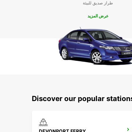
طراز صديق للبيئة
عرض المزيد
Discover our popular statio
DEVONPORT FERRY