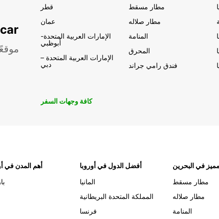
مطار مسقط
قطر
مطار صلاله
عمان
تأجير السيار
المنامة
الإمارات العربية المتحدة-
أبوظبي
موقعً
المحرق
الإمارات العربية المتحدة –
دبي
فندق رامي جراند
كافة وجهات السفر
ميز في البحرين
أفضل الدول في أوروبا
أهم المدن في أو
مطار مسقط
المانيا
با
مطار صلاله
المملكة المتحدة البريطانية
المنامة
فرنسا