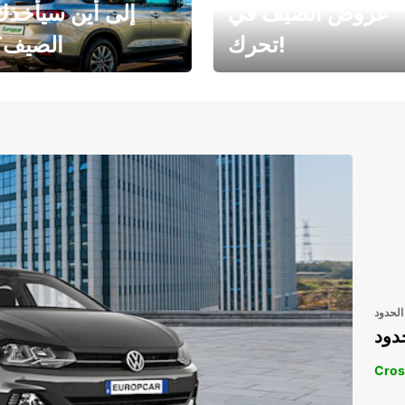
عروض الصيف في
إلى أين سيأخذك
تحرك!
الصيف؟
رحلتك المثالية في
رحلتك المثالية ف
انتظارك
انتظار
الحدود
دود
Cros