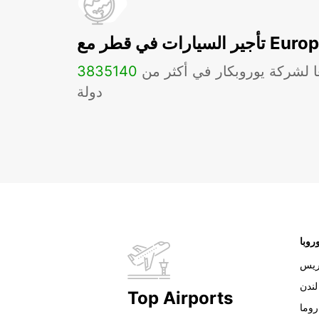
ات في قطر مع Europcar
ا لشركة يوروبكار في أكثر من
140
3835
دولة
روبا
ريس
لندن
Top Airports
روما