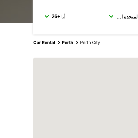
أنا
Car Rental
Perth
Perth City