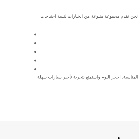
سيارة أو شاحنة لرحلتك في هذه المدينة الجميلة، فإن Europcar هي الخيار الأمثل لك. نحن نقدم مجموعة متنوعة من الخيارات لتلبية احتياجات
ية في Perth City، أو ببساطة في حاجة إلى سيارة لرحلة عمل، Europcar توفر لك الحلول المناسبة. احجز اليوم واستمتع بتجربة تأجير سيارات سهلة