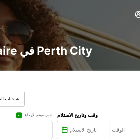
تأجير voiture و utilitaire في Perth City
شاحنات الفا
وقت وتاريخ الاستلام
نفس موقع الإرجاع