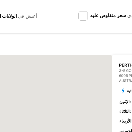
دي
سعر متفاوض عليه
أعيش في
PERTH
3-5 G
6005 P
AUSTR
ئية
الإثنين:
الثلاثاء:
عاء: