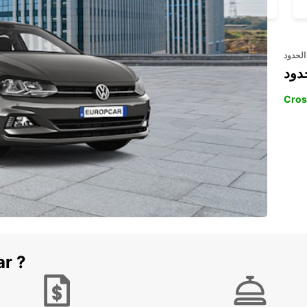
الحدود
دود
Cros
ar ?