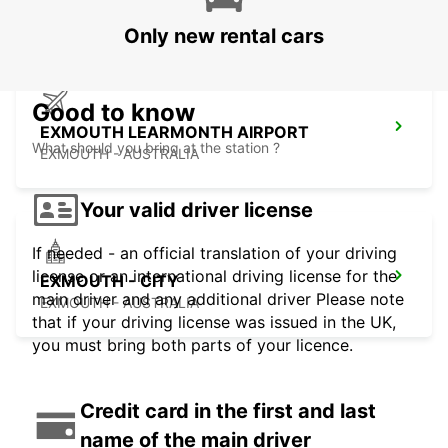
PORT HEDLAND - AUSTRALIA
Only new rental cars
Good to know
EXMOUTH LEARMONTH AIRPORT
What should you bring at the station ?
EXMOUTH - AUSTRALIA
Your valid driver license
If needed - an official translation of your driving
license or an international driving license for the
EXMOUTH - CITY
main driver and any additional driver Please note
EXMOUTH - AUSTRALIA
that if your driving license was issued in the UK,
you must bring both parts of your licence.
Credit card in the first and last
name of the main driver