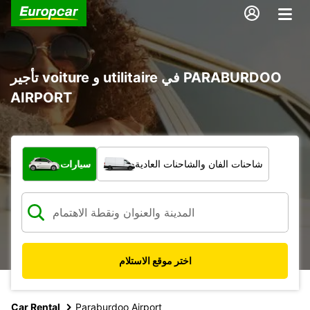
تأجير voiture و utilitaire في PARABURDOO
AIRPORT
ما نوع المركبة؟
شاحنات الفان والشاحنات العادية
سيارات
اختر موقع الاستلام
Car Rental
Paraburdoo Airport