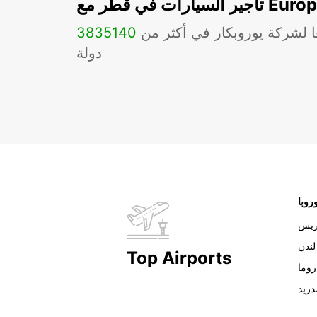
ات في قطر مع Europcar
ا لشركة يوروبكار في أكثر من
140
3835
دولة
روبا
ريس
لندن
Top Airports
روما
دريد