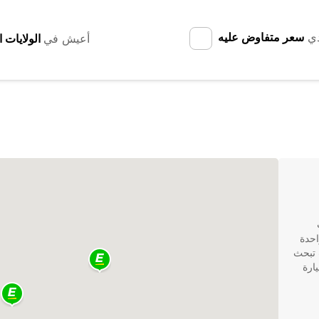
دي
سعر متفاوض عليه
أعيش في
احدة
 تبحث
ارة