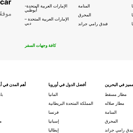
تأجير السيار
المنامة
الإمارات العربية المتحدة-
أبوظبي
موقعً
المحرق
الإمارات العربية المتحدة –
دبي
فندق رامي جراند
كافة وجهات السفر
ميز في البحرين
أفضل الدول في أوروبا
أهم المدن في أو
مطار مسقط
المانيا
با
مطار صلاله
المملكة المتحدة البريطانية
المنامة
فرنسا
المحرق
إسبانيا
م
ندق رامي جراند
إيطاليا