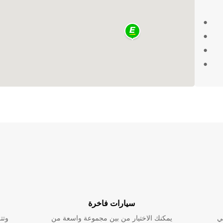
Eur لتأجير سيارتك في Moorabbin، ستحصل
 نحن
 سواء
ممتعة،
رات
استمتع
سيارات فاخرة
ي
يمكنك الاختيار من بين مجموعة واسعة من
وتت