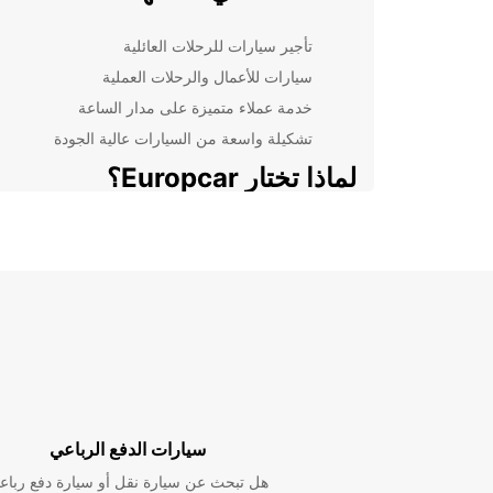
تأجير سيارات للرحلات العائلية
سيارات للأعمال والرحلات العملية
خدمة عملاء متميزة على مدار الساعة
تشكيلة واسعة من السيارات عالية الجودة
لماذا تختار Europcar؟
عندما تختار opcar
على خدمة ممتازة وسيارات عالية الجودة بأسعار تنافسية.
نفهم احتياجاتك ونسعى جاهدين لتلبيتها بكل فخر واهتمام.
كنت تبحث عن سيارة لرحلة عمل سريعة أو عطلة عائلية 
يمكننا أن نوفر لك الحل الأمثل.
حان وقت الاستمتاع بجودة الخدمة والراحة مع تأجير السيا
في Moorabbin من Europcar. احجز سيارتك اليوم و
بتجربة القيادة الرائعة!
سيارات الدفع الرباعي
هل تبحث عن سيارة نقل أو سيارة دفع رباع