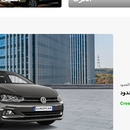
رحلتك المثالية في
رحلتك المثالية ف
انتظارك
انتظار
الحدود
دود
Cros