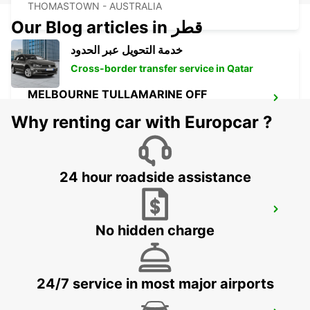
THOMASTOWN - AUSTRALIA
Our Blog articles in قطر
خدمة التحويل عبر الحدود
Cross-border transfer service in Qatar
MELBOURNE TULLAMARINE OFF
AIRPORT
Why renting car with Europcar ?
TULLAMARINE - AUSTRALIA
24 hour roadside assistance
MELBOURNE CAMPBELLFIELD
CAMPBELLFIELD - AUSTRALIA
No hidden charge
24/7 service in most major airports