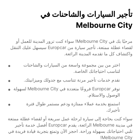
تأجير السيارات والشاحنات في
Melbourne City
مرحبًا بك في Melbourne City! سواء كنت تزور المدينة للعمل أو
لقضاء عطلة ممتعة، تأجير سيارة من Europcar سيسهل عليك التنقل
واكتشاف كل ما تقدمه المدينة الرائعة.
اختر من بين مجموعة واسعة من السيارات والشاحنات
لتناسب احتياجاتك الخاصة.
نقدم خدمات تأجير مرنة تتناسب مع جدولك وميزانيتك.
توفر Europcar فروعًا متعددة في Melbourne City لسهولة
الوصول والاستلام.
استمتع بخدمة عملاء ممتازة ودعم مستمر طوال فترة
تأجيرك.
سواء كنت بحاجة إلى سيارة لرحلة عمل سريعة أو لقضاء عطلة ممتعة
في مدينة Melbourne الرائعة، يقدم Europcar أفضل خدمة تأجير
تلبي احتياجاتك بسهولة وراحة. احجز الآن وتمتع بتجربة قيادة فريدة في
Melbourne City!