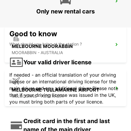
MELBOURNE BLACKBURN
BLACKBURN - AUSTRALIA
Only new rental cars
Good to know
What should you bring at the station ?
MELBOURNE MOORABBIN
MOORABBIN - AUSTRALIA
Your valid driver license
If needed - an official translation of your driving
license or an international driving license for the
main driver and any additional driver Please note
MELBOURNE TULLAMARINE AIRPORT
that if your driving license was issued in the UK,
MELBOURNE - AUSTRALIA
you must bring both parts of your licence.
Credit card in the first and last
name of the main driver