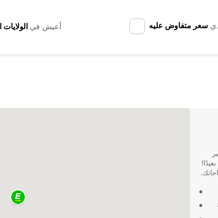
دي
سعر متفاوض عليه
أعيش في
جير
يدًا!