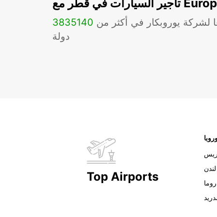
ات في قطر مع Europcar
ا لشركة يوروبكار في أكثر من
140
3835
دولة
روبا
ريس
لندن
Top Airports
روما
دريد