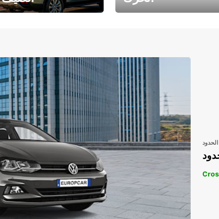
رحلتك المثالية في
رحلتك المثالية ف
انتظارك
انتظار
الحدود
دود
Cros