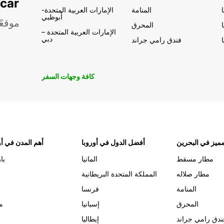
تأجير السيار
المنامة
الإمارات العربية المتحدة-
أبوظبي
موقعً
المحرق
الإمارات العربية المتحدة –
دبي
فندق رامي جراند
كافة وجهات السفر
ميز في البحرين
أفضل الدول في أوروبا
أهم المدن في أو
مطار مسقط
المانيا
با
مطار صلاله
المملكة المتحدة البريطانية
المنامة
فرنسا
المحرق
إسبانيا
م
ندق رامي جراند
إيطاليا