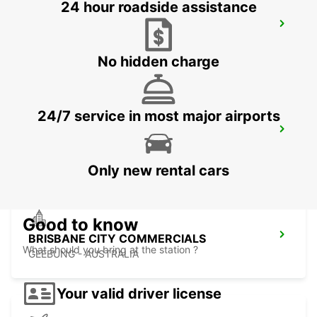
24 hour roadside assistance
BRISBANE KIPPA RING
KIPPA RING - AUSTRALIA
No hidden charge
24/7 service in most major airports
BRISBANE BRENDALE
BRENDALE - AUSTRALIA
Only new rental cars
Good to know
BRISBANE CITY COMMERCIALS
What should you bring at the station ?
GEEBUNG - AUSTRALIA
Your valid driver license