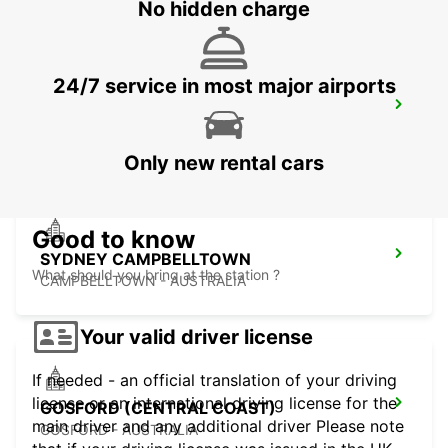
No hidden charge
24/7 service in most major airports
SYDNEY PENRITH
PENRITH - AUSTRALIA
Only new rental cars
Good to know
SYDNEY CAMPBELLTOWN
What should you bring at the station ?
CAMPBELLTOWN - AUSTRALIA
Your valid driver license
If needed - an official translation of your driving
license or an international driving license for the
GOSFORD (CENTRAL COAST)
main driver and any additional driver Please note
GOSFORD - AUSTRALIA