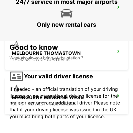
24/7 service in most major airports
MELBOURNE FRANKSTON
FRANKSTON - AUSTRALIA
Only new rental cars
Good to know
MELBOURNE THOMASTOWN
What should you bring at the station ?
THOMASTOWN - AUSTRALIA
Your valid driver license
If needed - an official translation of your driving
license or an international driving license for the
MELBOURNE SUNSHINE WEST
main driver and any additional driver Please note
SUNSHINE WEST - AUSTRALIA
that if your driving license was issued in the UK,
you must bring both parts of your licence.