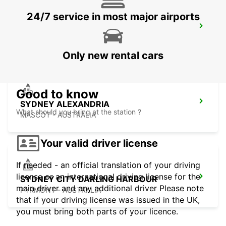
24/7 service in most major airports
SYDNEY AIRPORT
SYDNEY - AUSTRALIA
Only new rental cars
Good to know
SYDNEY ALEXANDRIA
What should you bring at the station ?
MASCOT - AUSTRALIA
Your valid driver license
If needed - an official translation of your driving
license or an international driving license for the
SYDNEY CITY DARLING HARBOUR
main driver and any additional driver Please note
PYRMONT - AUSTRALIA
that if your driving license was issued in the UK,
you must bring both parts of your licence.