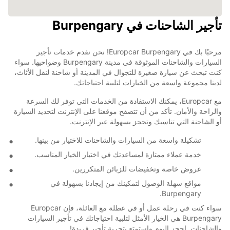
تأجير الشاحنات في Burpengary
مرحبًا بك في Europcar Burpengary! نحن نقدم خدمات تأجير
السيارات والشاحنات الموثوقة في مدينة Burpengary وضواحيها. سواء
كنت تبحث عن سيارة صغيرة للتجوال في المدينة أو شاحنة لنقل الأثاث،
لدينا مجموعة واسعة من الخيارات لتلبية احتياجاتك.
مع Europcar، يمكنك الاستفادة من الخدمات التي توفر لك السرعة
والراحة والأمان. تأكد من أن تتصفح موقعنا على الإنترنت لتحديد السيارة
أو الشاحنة التي تناسبك وتحجز بسهولة عبر الإنترنت.
تشكيلة واسعة من السيارات والشاحنات للاختيار من بينها.
خدمة عملاء ممتازة لمساعدتك في اختيار الخيار المناسب.
عروض خاصة وتخفيضات للزبائن المتكررين.
مواقع سهلة الوصول لتمكينك من إيجادنا بسهولة في
Burpengary.
سواء كنت في رحلة عمل أو في عطلة مع العائلة، فإن Europcar
Burpengary هي الخيار الأمثل لتلبية احتياجاتك في تأجير السيارات
والشاحنات. احجز اليوم واستمتع بتجربة تأجير فريدة!