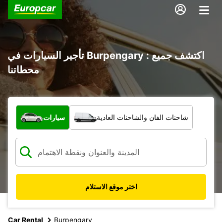
تأجير السيارات في Burpengary : اكتشف جميع
محطاتنا
ما نوع المركبة؟
شاحنات الفان والشاحنات العادية
سيارات
اختر موقع الاستلام
Car Rental
Burpengary