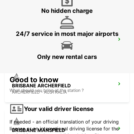
LOGANHOLME - AUSTRALIA
No hidden charge
24/7 service in most major airports
BRISBANE SLACKS CREEK
SLACKS CREEK - AUSTRALIA
Only new rental cars
Good to know
BRISBANE ARCHERFIELD
What should you bring at the station ?
ARCHERFIELD - AUSTRALIA
Your valid driver license
If needed - an official translation of your driving
license or an international driving license for the
BRISBANE MANSFIELD