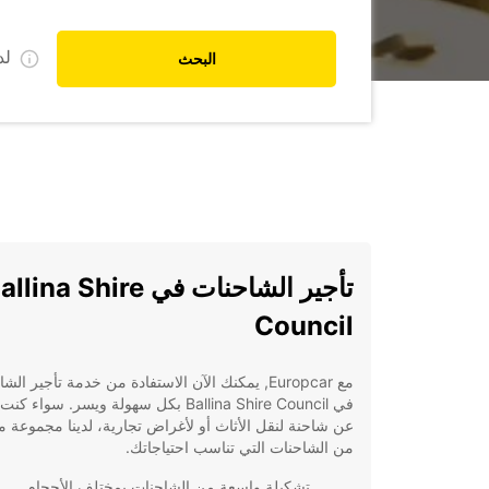
ل
البحث
تأجير الشاحنات في lina Shire
Council
مع Europcar, يمكنك الآن الاستفادة من خدمة تأجير ال
في Ballina Shire Council بكل سهولة ويسر. سواء
عن شاحنة لنقل الأثاث أو لأغراض تجارية، لدينا مجموعة م
من الشاحنات التي تناسب احتياجاتك.
تشكيلة واسعة من الشاحنات بمختلف الأحجام