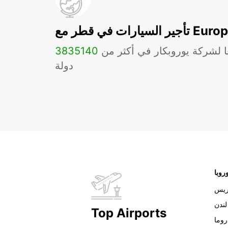
ات في قطر مع Europcar
ا لشركة يوروبكار في أكثر من
140
3835
دولة
روبا
ريس
لندن
Top Airports
روما