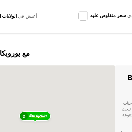
دي
سعر متفاوض عليه
أعيش في
اكتشف Ballina Shire Council مع يورو
Bal
شاحنات
 كنت تبحث
تنوعة
2