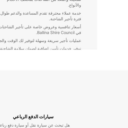
والأنواع.
خدمة عملاء محترفة تقدم المساعدة والدعم طوال
فترة تأجير الشاحنة.
أسعار تنافسية وعروض خاصة على تأجير الشاحنات
في Ballina Shire Council.
عمليات تأجير سريعة وسهلة لتوفير لك الوقت والج
توفير خدمات تأمين إضافية لضمان سلامة الشاحنة
والبضائع.
يمكنك الاطمئنان إلى أنك تختار شركة تأجير موثوقة وموثو
عالميا. تعامل مع Europcar اليوم واستفد من خدمة تأجير
الشاحنات لتلبية احتياجاتك بكل سهولة ويسر.
سيارات الدفع الرباعي
هل تبحث عن سيارة نقل أو سيارة دفع رباع