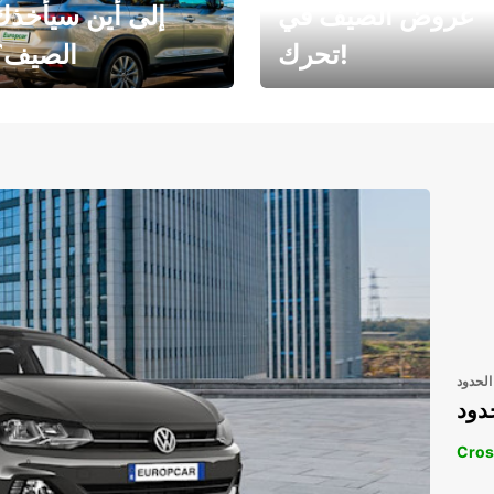
عروض الصيف في
إلى أين سيأخذك
تحرك!
الصيف؟
رحلتك المثالية في
رحلتك المثالية ف
انتظارك
انتظار
الحدود
دود
Cros