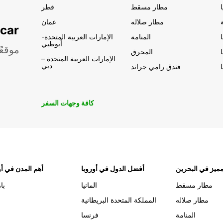
مطار مسقط
قطر
مطار صلاله
عمان
تأجير السيار
المنامة
الإمارات العربية المتحدة-
أبوظبي
موقعً
المحرق
الإمارات العربية المتحدة –
دبي
فندق رامي جراند
كافة وجهات السفر
ميز في البحرين
أفضل الدول في أوروبا
أهم المدن في أو
مطار مسقط
المانيا
با
مطار صلاله
المملكة المتحدة البريطانية
المنامة
فرنسا