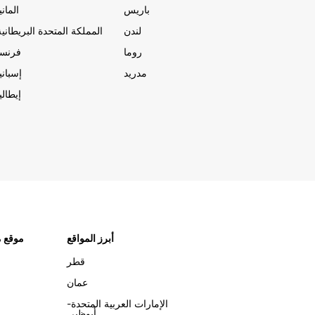
باريس
المانيا
لندن
المملكة المتحدة البريطانية
روما
فرنسا
مدريد
إسبانيا
إيطاليا
أبرز المواقع
موقع م
قطر
عمان
الإمارات العربية المتحدة-
أبوظبي