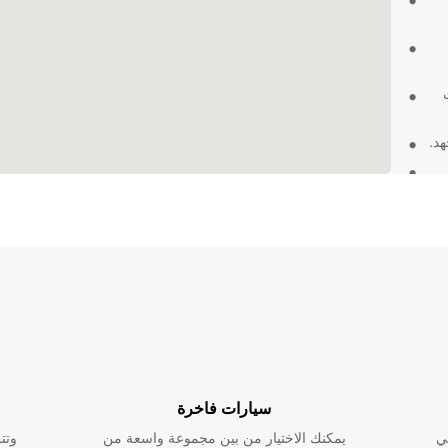
هد.
باختيار Europcar لتأجير شاحنتك في Ballina Shire Council،
قة
سيارات فاخرة
ي
يمكنك الاختيار من بين مجموعة واسعة من
وتت