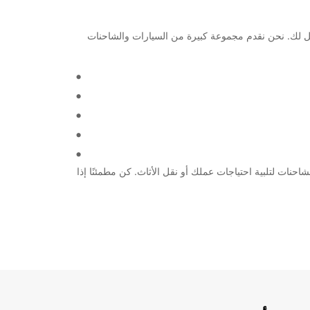
ن خيارات تأجير سيارات موثوقة ومريحة في هذه المدينة الجميلة، فإن Europcar هي الخيار الأمثل لك. نحن نقدم مجموعة كبيرة من السيارات والشاحنات
احنات لتلبية احتياجات عملك أو نقل الأثاث. كن مطمئنًا إذا