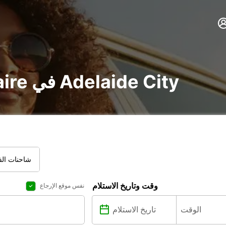
تأجير voiture و utilitaire في Adelaide City
شاحنات الفا
وقت وتاريخ الاستلام
نفس موقع الإرجاع