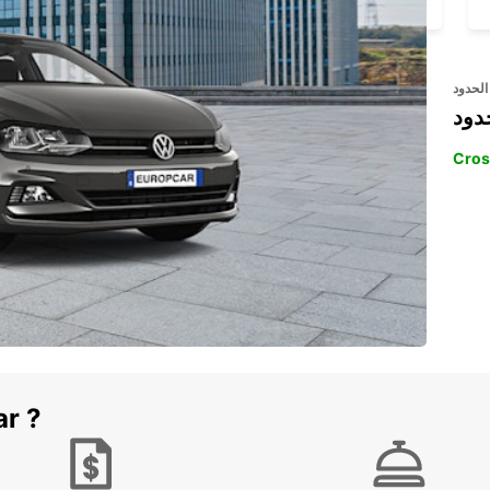
الحدود
دود
Cros
ar ?