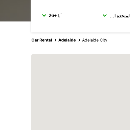
أنا
Car Rental
Adelaide
Adelaide City