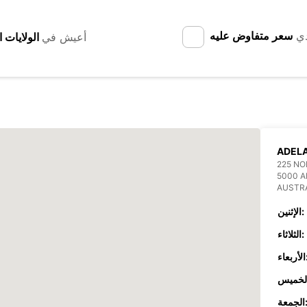
دي
سعر متفاوض عليه
أعيش في
ADELA
225 N
5000 A
AUSTR
الإثنين:
الثلاثاء:
عاء:
جمعة: