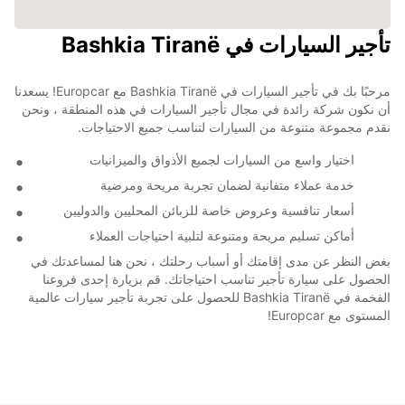
تأجير السيارات في Bashkia Tiranë
مرحبًا بك في تأجير السيارات في Bashkia Tiranë مع Europcar! يسعدنا
أن نكون شركة رائدة في مجال تأجير السيارات في هذه المنطقة ، ونحن
نقدم مجموعة متنوعة من السيارات لتناسب جميع الاحتياجات.
اختيار واسع من السيارات لجميع الأذواق والميزانيات
خدمة عملاء متفانية لضمان تجربة مريحة ومرضية
أسعار تنافسية وعروض خاصة للزبائن المحليين والدوليين
أماكن تسليم مريحة ومتنوعة لتلبية احتياجات العملاء
بغض النظر عن مدى إقامتك أو أسباب رحلتك ، نحن هنا لمساعدتك في
الحصول على سيارة تأجير تناسب احتياجاتك. قم بزيارة إحدى فروعنا
الفخمة في Bashkia Tiranë للحصول على تجربة تأجير سيارات عالمية
المستوى مع Europcar!