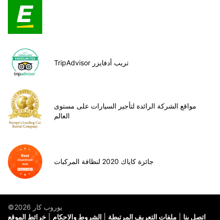
TripAdvisor تريب أدفايزر
مواقع الشركة الرائدة لتأجير السيارات على مستوى
العالم
جائزة كاياك 2020 لنظافة المركبات
©يوروب كار 2026
اتصل بنا
ملفات التعريف المرتبطة
الشروط والاحكام
خرائط الموقع